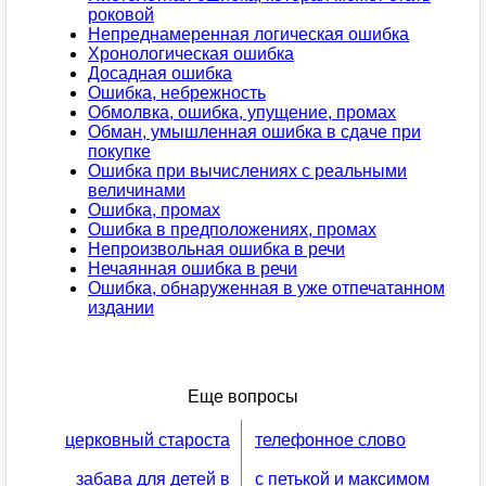
роковой
Непреднамеренная логическая ошибка
Хронологическая ошибка
Досадная ошибка
Ошибка, небрежность
Обмолвка, ошибка, упущение, промах
Обман, умышленная ошибка в сдаче при
покупке
Ошибка при вычислениях с реальными
величинами
Ошибка, промах
Ошибка в предположениях, промах
Непроизвольная ошибка в речи
Нечаянная ошибка в речи
Ошибка, обнаруженная в уже отпечатанном
издании
Еще вопросы
церковный староста
телефонное слово
забава для детей в
с петькой и максимом