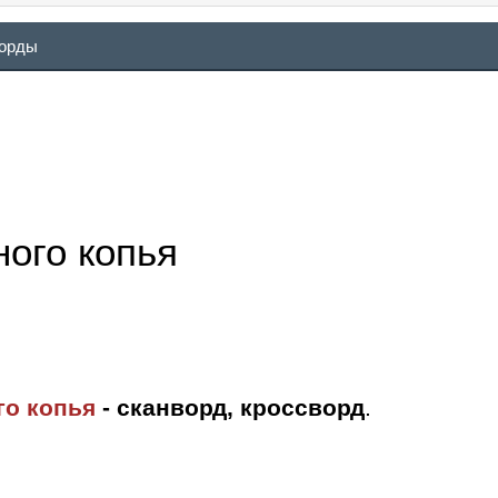
ворды
ого копья
го копья
- сканворд, кроссворд
.