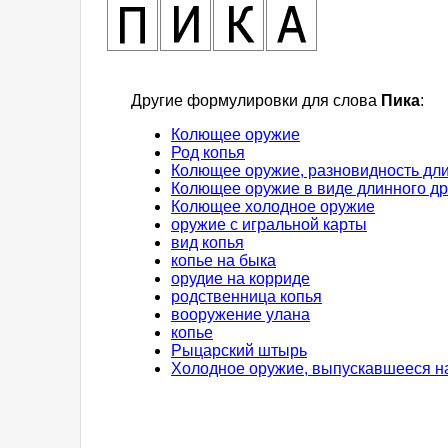
Другие формулировки для слова
Пика
:
Колющее оружие
Род копья
Колющее оружие, разновидность дли
Колющее оружие в виде длинного др
Колющее холодное оружие
оружие с игральной карты
вид копья
копье на быка
орудие на корриде
родственница копья
вооружение улана
копье
Рыцарский штырь
Холодное оружие, выпускавшееся н