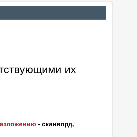
ятствующими их
разложению
- сканворд,