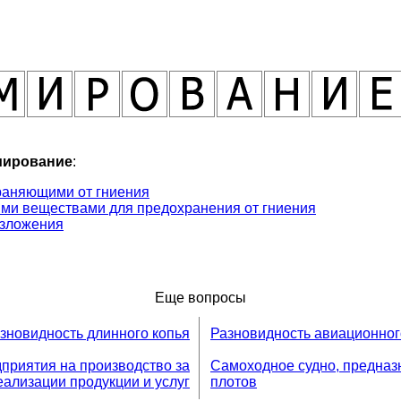
мирование
:
раняющими от гниения
ми веществами для предохранения от гниения
азложения
Еще вопросы
зновидность длинного копья
Разновидность авиационног
приятия на производство за
Самоходное судно, предназ
еализации продукции и услуг
плотов