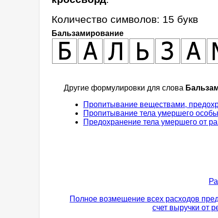
Количество символов: 15 букв
Бальзамирование
Другие формулировки для слова
Бальза
Пропитывание веществами, предох
Пропитывание тела умершего особы
Предохранение тела умершего от р
Ра
Полное возмещение всех расходов пред
счет выручки от р