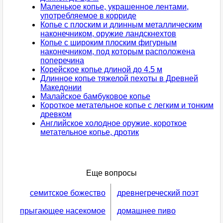
Маленькое копье, украшенное лентами,
употребляемое в корриде
Копье с плоским и длинным металлическим
наконечником, оружие ландскнехтов
Копье с широким плоским фигурным
наконечником, под которым расположена
поперечина
Корейское копье длиной до 4.5 м
Длинное копье тяжелой пехоты в Древней
Македонии
Малайское бамбуковое копье
Короткое метательное копье с легким и тонким
древком
Английское холодное оружие, короткое
метательное копье, дротик
Еще вопросы
семитское божество
древнегреческий поэт
прыгающее насекомое
домашнее пиво