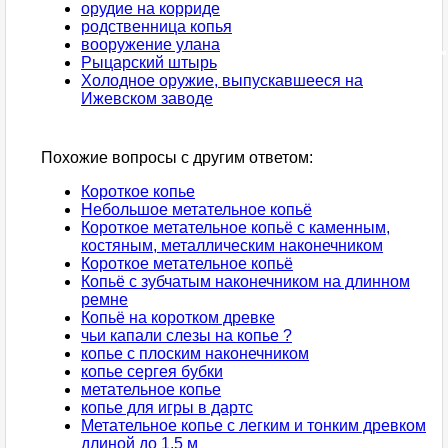
орудие на корриде
родственница копья
вооружение улана
Рыцарский штырь
Холодное оружие, выпускавшееся на
Ижевском заводе
Похожие вопросы с другим ответом:
Короткое копье
Небольшое метательное копьё
Короткое метательное копьё с каменным,
костяным, металлическим наконечником
Короткое метательное копьё
Копьё с зубчатым наконечником на длинном
ремне
Копьё на коротком древке
чьи капали слезы на копье ?
копье с плоским наконечником
копье сергея бубки
метательное копье
копье для игры в дартс
Метательное копье с легким и тонким древком
длиной до 1,5 м