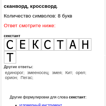
сканворд, кроссворд
.
Количество символов: 8 букв
Ответ смотрите ниже:
секстант
Другие ответы:
единорог
змееносец
змея
Кит
орел
;
;
;
;
;
орион
Пегас
;
;
Другие формулировки для слова
секстант
:
угломерный инструмент