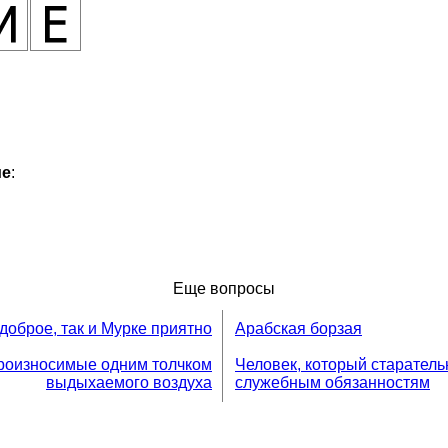
ие
:
Еще вопросы
доброе, так и Мурке приятно
Арабская борзая
 произносимые одним толчком
Человек, который старатель
выдыхаемого воздуха
служебным обязанностям