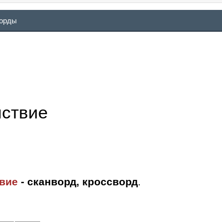
ворды
йствие
вие
- сканворд, кроссворд
.