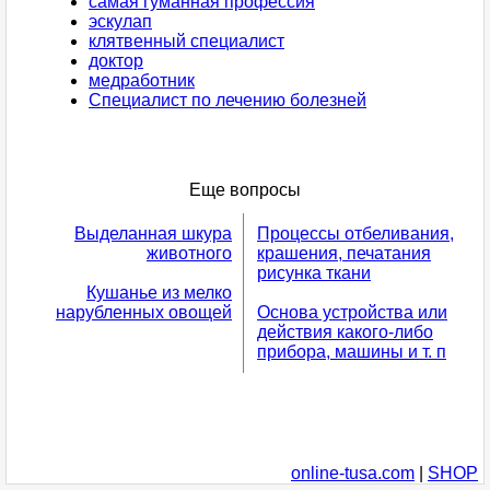
самая гуманная профессия
эскулап
клятвенный специалист
доктор
медработник
Специалист по лечению болезней
Еще вопросы
Выделанная шкура
Процессы отбеливания,
животного
крашения, печатания
рисунка ткани
Кушанье из мелко
нарубленных овощей
Основа устройства или
действия какого-либо
прибора, машины и т. п
online-tusa.com
|
SHOP