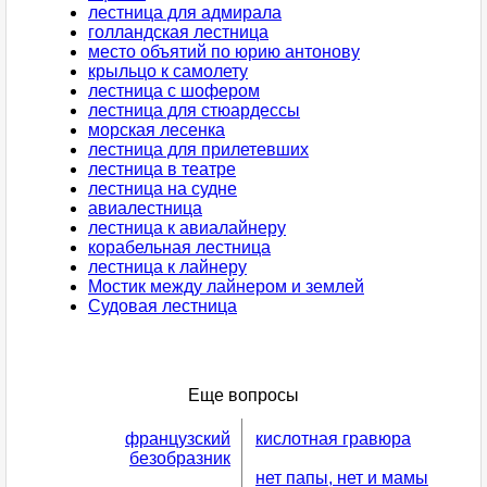
лестница для адмирала
голландская лестница
место объятий по юрию антонову
крыльцо к самолету
лестница с шофером
лестница для стюардессы
морская лесенка
лестница для прилетевших
лестница в театре
лестница на судне
авиалестница
лестница к авиалайнеру
корабельная лестница
лестница к лайнеру
Мостик между лайнером и землей
Судовая лестница
Еще вопросы
французский
кислотная гравюра
безобразник
нет папы, нет и мамы