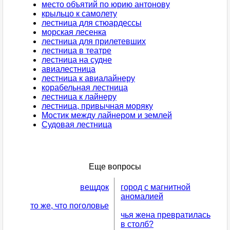
место объятий по юрию антонову
крыльцо к самолету
лестница для стюардессы
морская лесенка
лестница для прилетевших
лестница в театре
лестница на судне
авиалестница
лестница к авиалайнеру
корабельная лестница
лестница к лайнеру
лестница, привычная моряку
Мостик между лайнером и землей
Судовая лестница
Еще вопросы
вещдок
город с магнитной
аномалией
то же, что поголовье
чья жена превратилась
в столб?