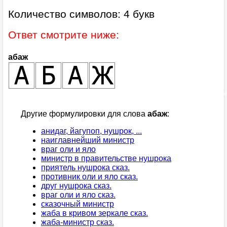
Количество символов: 4 букв
Ответ смотрите ниже:
абаж
Другие формулировки для слова
абаж
:
анидаг, йагупоп, нушрок, ...
наиглавнейший министр
враг оли и яло
министр в правительстве нушрока
приятель нушрока сказ.
противник оли и яло сказ.
друг нушрока сказ.
враг оли и яло сказ.
сказочный министр
жаба в кривом зеркале сказ.
жаба-министр сказ.