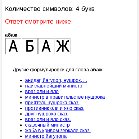
Количество символов: 4 букв
Ответ смотрите ниже:
абаж
Другие формулировки для слова
абаж
:
анидаг, йагупоп, нушрок, ...
наиглавнейший министр
враг оли и яло
министр в правительстве нушрока
приятель нушрока сказ.
противник оли и яло сказ.
друг нушрока сказ.
враг оли и яло сказ.
сказочный министр
жаба в кривом зеркале сказ.
министр йагупопа