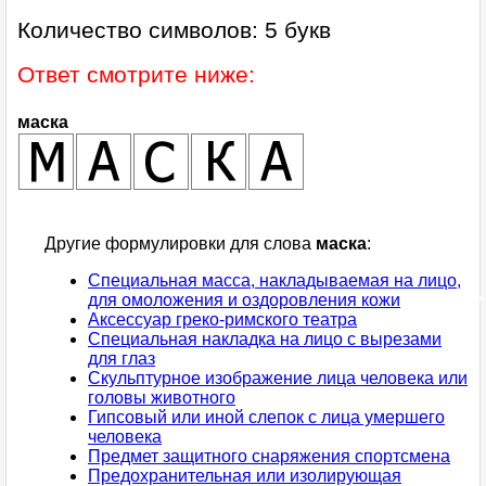
Количество символов: 5 букв
Ответ смотрите ниже:
маска
Другие формулировки для слова
маска
:
Специальная масса, накладываемая на лицо,
для омоложения и оздоровления кожи
Аксессуар греко-римского театра
Специальная накладка на лицо с вырезами
для глаз
Скульптурное изображение лица человека или
головы животного
Гипсовый или иной слепок с лица умершего
человека
Предмет защитного снаряжения спортсмена
Предохранительная или изолирующая