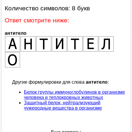
Количество символов: 8 букв
Ответ смотрите ниже:
антитело
Другие формулировки для слова
антитело
:
Белок группы иммуноглобулинов в организме
человека и теплокровных животных
Защитный белок, нейтрализующий
чужеродные вещества в организме