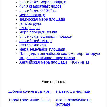
английская мера площади
4840 квадратных ярдов
английские 0,4047 га
мера площади
заморская мера площади
четыре руда
гектар сэра
мера площади земли
английская единица площади
английский гектар
гектар сквайра
мера земельной площади
Площадь в английской системе мер, которую
за день вспахивает пара волов
Английская мера площади = 4047 кв. м
Еще вопросы
добрый коллега сатиры
и цветок, и частица
город кристиания ныне
елена левочкина на
эстраде