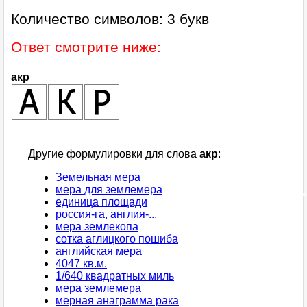
Количество символов: 3 букв
Ответ смотрите ниже:
акр
Другие формулировки для слова
акр
:
Земельная мера
мера для землемера
единица площади
россия-га, англия-...
мера землекопа
сотка аглицкого пошиба
английская мера
4047 кв.м.
1/640 квадратных миль
мера землемера
мерная анаграмма рака