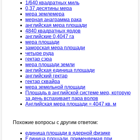
1/640 квадратных миль
0,37 десятины мера
мера землемера
мерная анаграмма рака
английская мера площади
4840 квадратных ярдов
английские 0,4047 га
мера площади
заморская мера площади
четыре руда
гектар сэра
мера площади земли
английская единица площади
английский гектар
гектар сквайра
мера земельной площади
Площадь в английской системе мер, которую
за день вспахивает пара волов
Английская мера площади = 4047 кв. м
Похожие вопросы с другим ответом:
единица площади в ядерной физике
Единица площади, применяемая при