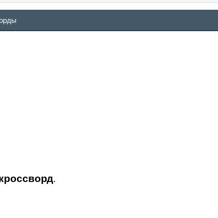
ворды
 кроссворд
.