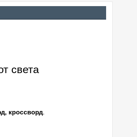
от света
рд, кроссворд
.