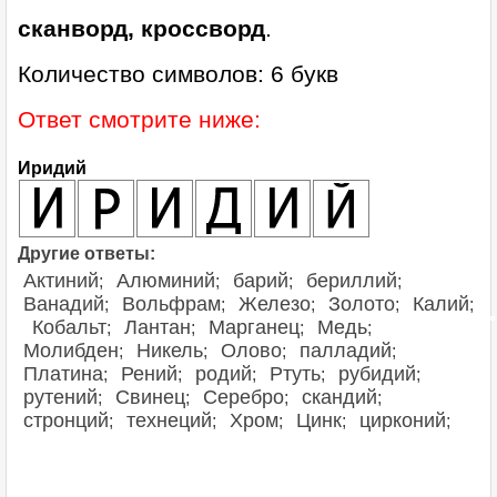
сканворд, кроссворд
.
Количество символов: 6 букв
Ответ смотрите ниже:
Иридий
Другие ответы:
Актиний
Алюминий
барий
бериллий
;
;
;
;
Ванадий
Вольфрам
Железо
Золото
Калий
;
;
;
;
;
Кобальт
Лантан
Марганец
Медь
;
;
;
;
Молибден
Никель
Олово
палладий
;
;
;
;
Платина
Рений
родий
Ртуть
рубидий
;
;
;
;
;
рутений
Свинец
Серебро
скандий
;
;
;
;
стронций
технеций
Хром
Цинк
цирконий
;
;
;
;
;