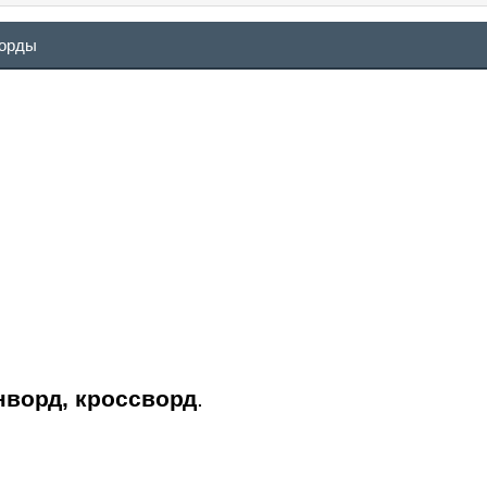
ворды
нворд, кроссворд
.