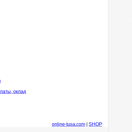
л
латы, оклад
online-tusa.com
|
SHOP