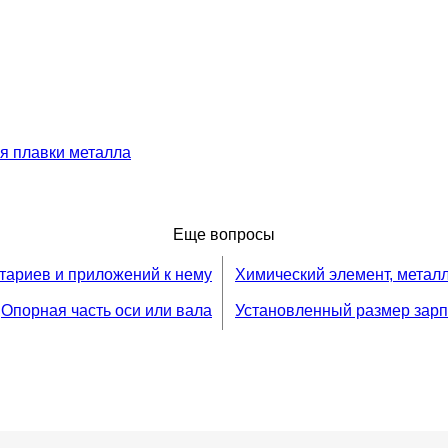
ля плавки металла
Еще вопросы
тариев и приложений к нему
Химический элемент, метал
Опорная часть оси или вала
Установленный размер зарп