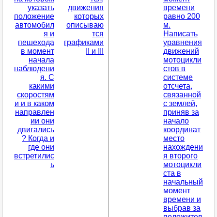
указать
движения
времени
положение
которых
равно 200
автомобил
описываю
м.
я и
тся
Написать
пешехода
графиками
уравнения
в момент
II и III
движений
начала
мотоцикли
наблюдени
стов в
я. С
системе
какими
отсчета,
скоростям
связанной
и и в каком
с землей,
направлен
приняв за
ии они
начало
двигались
координат
? Когда и
место
где они
нахождени
встретилис
я второго
ь
мотоцикли
ста в
начальный
момент
времени и
выбрав за
положител