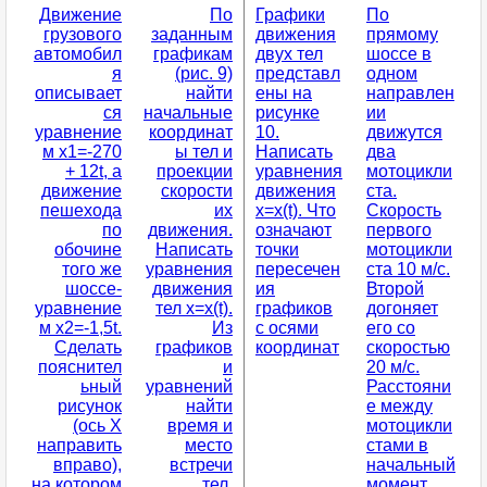
Движение
По
Графики
По
грузового
заданным
движения
прямому
автомобил
графикам
двух тел
шоссе в
я
(рис. 9)
представл
одном
описывает
найти
ены на
направлен
ся
начальные
рисунке
ии
уравнение
координат
10.
движутся
м x1=-270
ы тел и
Написать
два
+ 12t, а
проекции
уравнения
мотоцикли
движение
скорости
движения
ста.
пешехода
их
x=x(t). Что
Скорость
по
движения.
означают
первого
обочине
Написать
точки
мотоцикли
того же
уравнения
пересечен
ста 10 м/с.
шоссе-
движения
ия
Второй
уравнение
тел x=x(t).
графиков
догоняет
м x2=-1,5t.
Из
с осями
его со
Сделать
графиков
координат
скоростью
пояснител
и
20 м/с.
ьный
уравнений
Расстояни
рисунок
найти
е между
(ось X
время и
мотоцикли
направить
место
стами в
вправо),
встречи
начальный
на котором
тел,
момент