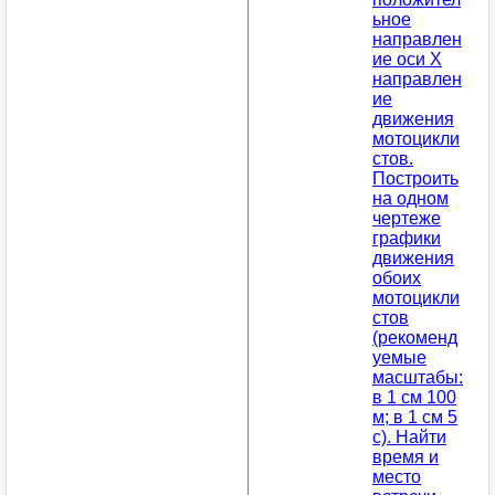
ьное
направлен
ие оси X
направлен
ие
движения
мотоцикли
стов.
Построить
на одном
чертеже
графики
движения
обоих
мотоцикли
стов
(рекоменд
уемые
масштабы:
в 1 см 100
м; в 1 см 5
с). Найти
время и
место