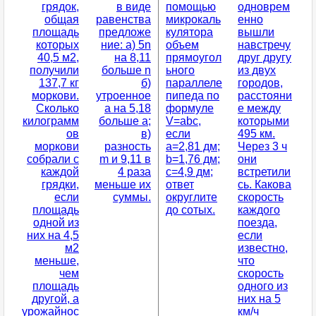
грядок,
в виде
помощью
одноврем
общая
равенства
микрокаль
енно
площадь
предложе
кулятора
вышли
которых
ние: а) 5n
объем
навстречу
40,5 м2,
на 8,11
прямоугол
друг другу
получили
больше n
ьного
из двух
137,7 кг
б)
параллеле
городов,
моркови.
утроенное
пипеда по
расстояни
Сколько
а на 5,18
формуле
е между
килограмм
больше a;
V=abc,
которыми
ов
в)
если
495 км.
моркови
разность
a=2,81 дм;
Через 3 ч
собрали с
m и 9,11 в
b=1,76 дм;
они
каждой
4 раза
c=4,9 дм;
встретили
грядки,
меньше их
ответ
сь. Какова
если
суммы.
округлите
скорость
площадь
до сотых.
каждого
одной из
поезда,
них на 4,5
если
м2
известно,
меньше,
что
чем
скорость
площадь
одного из
другой, а
них на 5
урожайнос
км/ч