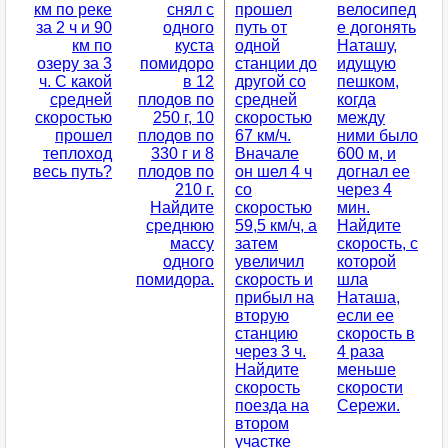
км по реке
снял с
прошел
велосипед
за 2 ч и 90
одного
путь от
е догонять
км по
куста
одной
Наташу,
озеру за 3
помидоро
станции до
идущую
ч. С какой
в 12
другой со
пешком,
средней
плодов по
средней
когда
скоростью
250 г, 10
скоростью
между
прошел
плодов по
67 км/ч.
ними было
теплоход
330 г и 8
Вначале
600 м, и
весь путь?
плодов по
он шел 4 ч
догнал ее
210 г.
со
через 4
Найдите
скоростью
мин.
среднюю
59,5 км/ч, а
Найдите
массу
затем
скорость, с
одного
увеличил
которой
помидора.
скорость и
шла
прибыл на
Наташа,
вторую
если ее
станцию
скорость в
через 3 ч.
4 раза
Найдите
меньше
скорость
скорости
поезда на
Сережи.
втором
участке