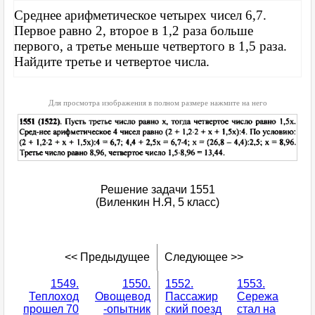
Среднее арифметическое четырех чисел 6,7.
Первое равно 2, второе в 1,2 раза больше
первого, а третье меньше четвертого в 1,5 раза.
Найдите третье и четвертое числа.
Для просмотра изображения в полном размере нажмите на него
Решение задачи 1551
(Виленкин Н.Я, 5 класс)
<< Предыдущее
Следующее >>
1549.
1550.
1552.
1553.
Теплоход
Овощевод
Пассажир
Сережа
прошел 70
-опытник
ский поезд
стал на