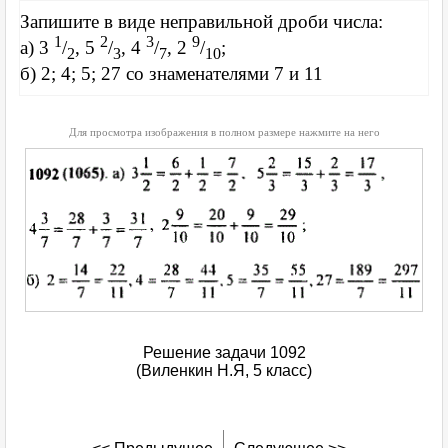
Запишите в виде неправильной дроби числа:
1
2
3
9
а) 3
/
, 5
/
, 4
/
, 2
/
;
2
3
7
10
б) 2; 4; 5; 27 со знаменателями 7 и 11
Для просмотра изображения в полном размере нажмите на него
Решение задачи 1092
(Виленкин Н.Я, 5 класс)