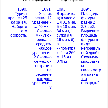
<< Предыдущее
Следующее >>
1090.
1091.
1093.
1094.
Турист
Ученик
Выразите:
Площадь
прошел 25
решил 12
а) в часах:
фигуры
км за 4 ч.
уравнений
1 ч 31 мин,
равна 2
Найдите
за 40 мин.
5 ч 19 мин,
2/3 см2.
его
Сколько
34 мин, 1
Выразите
скорость.
минут он
сутки 9 ч
площадь
решал в
16 мин; б)
фигуры в
среднем
в
виде
каждое
километра
неправиль
уравнение
х: 2 км 260
ной дроби.
? Сколько
м, 15 км
Скольким
секунд он
876 м.
квадратны
потратил
м
на
миллиметр
решение
ам равна
каждого
эта
уравнения
площадь?
?