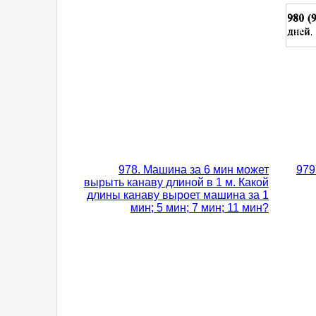
978. Машина за 6 мин может
979
вырыть канаву длиной в 1 м. Какой
длины канаву выроет машина за 1
мин; 5 мин; 7 мин; 11 мин?