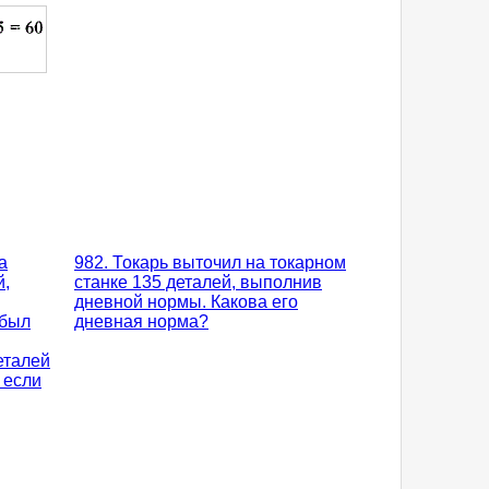
а
982. Токарь выточил на токарном
й,
станке 135 деталей, выполнив
дневной нормы. Какова его
 был
дневная норма?
еталей
 если