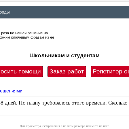
ворды
о раза не нашли решение на
похожим ключевым фразам из ее
Школьникам и студентам
осить помощи
Заказ работ
Репетитор о
 решениями
48 дней. По плану требовалось этого времени. Скольк
Для просмотра изображения в полном размере нажмите на него