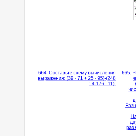
664. Составьте схему вычисления
665. 
выражения: (39 · 71 + 25 · 95)-(248
ч
: 4-176 : 11).
чис
д
Разн
На
дв
раз 