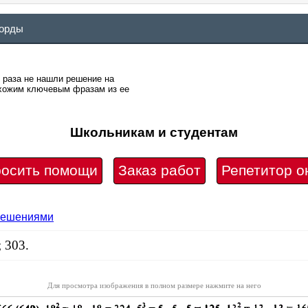
ворды
о раза не нашли решение на
похожим ключевым фразам из ее
Школьникам и студентам
осить помощи
Заказ работ
Репетитор о
 решениями
; 303.
Для просмотра изображения в полном размере нажмите на него