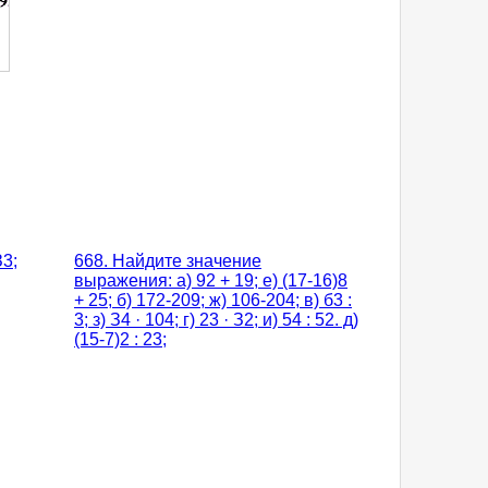
З3;
668. Найдите значение
выражения: а) 92 + 19; е) (17-16)8
+ 25; б) 172-209; ж) 106-204; в) б3 :
3; з) З4 · 104; г) 23 · З2; и) 54 : 52. д)
(15-7)2 : 23;