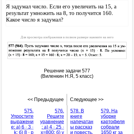
Я задумал число. Если его увеличить на 15, а
результат умножить на 8, то получится 160.
Какое число я задумал?
Для просмотра изображения в полном размере нажмите на него
Решение задачи 577
(Виленкин Н.Я, 5 класс)
<< Предыдущее
Следующее >>
575.
576.
578. В
579. На
Упростите
Решите
книге
уборке
выражени
уравнение
напечатан
картофеля
е: а) 6 · 3 ·
: а) 4 · 25 ·
ы рассказ
собрали
k; б) 8 · p
x=800; б) y
и повесть,
1650 кг за