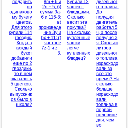
подарить
8m + 6 и
Купили 12
дизельног
по
2n + 5; б)
чашек с
о топлива.
одинаково
сумма 9a-
блюдцами.
До
му букету
6 и 116-3;
Сколько
полудня
цветов.
в)
весит эта
двигатель
Для этого
произведе
покупка?
работал 5
купили 114
ние Зy и
На сколько
ч, а после
гвоздик.
bx + 11; г)
купленные
полудня 3
Когда в
частное
чашки
ч. Сколько
каждый
7z-1 и z +
легче
литров
букет
3.
купленных
дизельног
добавили
блюдец?
о топлива
еще по 2
израсходо
гвоздики,
вали за
то в нем
все это
оказалось
время? На
5 цветков.
сколько
Сколько
больше
выпускник
израсходо
ов было в
вали
школе?
топлива в
первой
половине
дня, чем
во