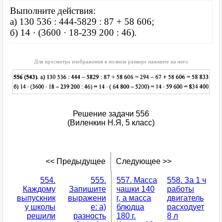
Выполните действия:
а) 130 536 : 444-5829 : 87 + 58 606;
б) 14 · (3600 · 18-239 200 : 46).
Для просмотра изображения в полном размере нажмите на него
Решение задачи 556
(Виленкин Н.Я, 5 класс)
<< Предыдущее
Следующее >>
554.
555.
557. Масса
558. За 1 ч
Каждому
Запишите
чашки 140
работы
выпускник
выражени
г, а масса
двигатель
у школы
е: а)
блюдца
расходует
решили
разность
180 г.
8 л