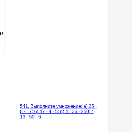
541. Выполните умножение: а) 25 ·
8 · 17; б) 47 · 4 · 5; в) 4 · 36 · 250; г)
13 · 50 · 6.