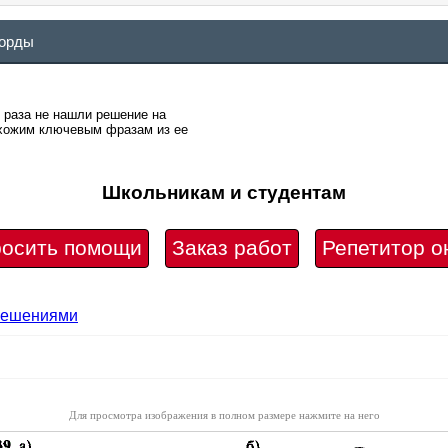
ворды
о раза не нашли решение на
похожим ключевым фразам из ее
Школьникам и студентам
осить помощи
Заказ работ
Репетитор о
 решениями
Для просмотра изображения в полном размере нажмите на него