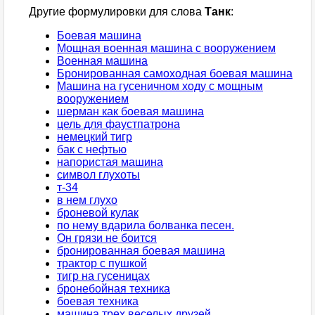
Другие формулировки для слова
Танк
:
Боевая машина
Мощная военная машина с вооружением
Военная машина
Бронированная самоходная боевая машина
Машина на гусеничном ходу с мощным
вооружением
шерман как боевая машина
цель для фаустпатрона
немецкий тигр
бак с нефтью
напористая машина
символ глухоты
т-34
в нем глухо
броневой кулак
по нему вдарила болванка песен.
Он грязи не боится
бронированная боевая машина
трактор с пушкой
тигр на гусеницах
бронебойная техника
боевая техника
машина трех веселых друзей