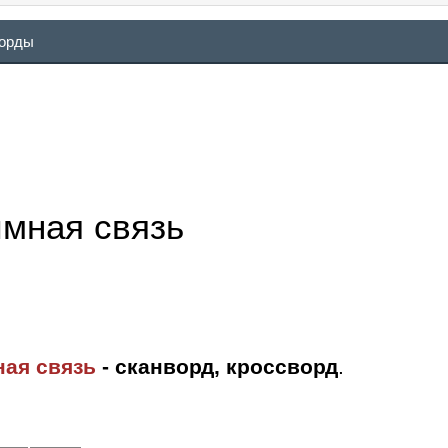
ворды
имная связь
ная связь
- сканворд, кроссворд
.