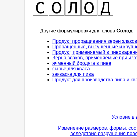
Другие формулировки для слова
Солод
:
Продукт проращивания зерен злако
Проращенные, высушенные и крупно
Продукт, применяемый в пивоварен
Зёрна злаков, применяемые при изг
ячменный бродяга в пиве
сырье для кваса
закваска для пива
Продукт для производства пива и кв
Условие в 
Изменение размеров, формы, сос
вследствие разрушения пове