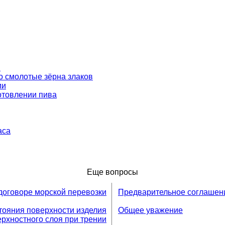
в
 смолотые зёрна злаков
ии
отовлении пива
аса
Еще вопросы
договоре морской перевозки
Предварительное соглашени
тояния поверхности изделия
Общее уважение
рхностного слоя при трении