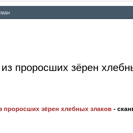
ворды
 из проросших зёрен хлебн
з проросших зёрен хлебных злаков
- скан