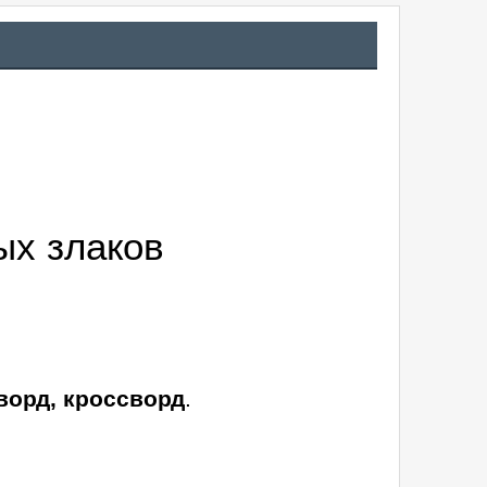
ых злаков
ворд, кроссворд
.