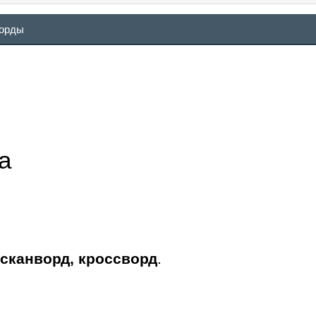
ворды
а
 сканворд, кроссворд
.