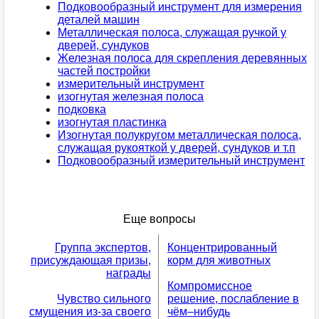
Подковообразный инструмент для измерения
деталей машин
Металлическая полоса, служащая ручкой у
дверей, сундуков
Железная полоса для скрепления деревянных
частей постройки
измерительный инструмент
изогнутая железная полоса
подковка
изогнутая пластинка
Изогнутая полукругом металлическая полоса,
служащая рукояткой у дверей, сундуков и т.п
Подковообразный измерительный инструмент
Еще вопросы
Группа экспертов,
Концентрированный
присуждающая призы,
корм для животных
награды
Компромиссное
Чувство сильного
решение, послабление в
смущения из-за своего
чём–нибудь