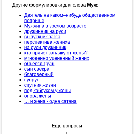
Другие формулировки для слова
Муж
:
Деятель на каком–нибудь общественном
поприще
Мужчина в зрелом возрасте
дружинник на руси
выпускник загса
перспектива жениха
на руси дружинник
кто прячет заначку от жены?
мгновенно уцененный жених
объелся груш
сын свекра
благоверный
супруг
спутник жизни
под каблуком у жены
опора жены
… и жена - одна сатана
Еще вопросы