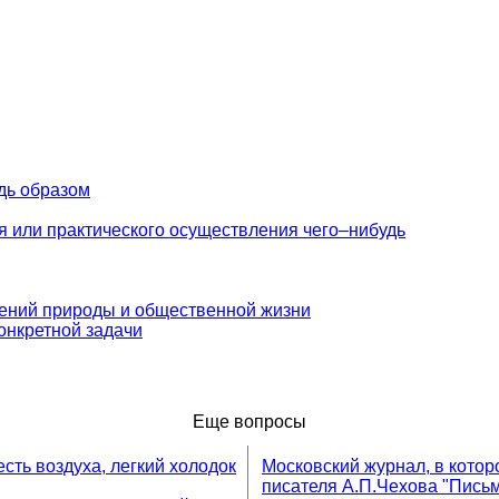
дь образом
я или практического осуществления чего–нибудь
лений пpиpоды и общественной жизни
онкретной задачи
Еще вопросы
сть воздуха, легкий холодок
Московский журнал, в кото
писателя А.П.Чехова "Письм