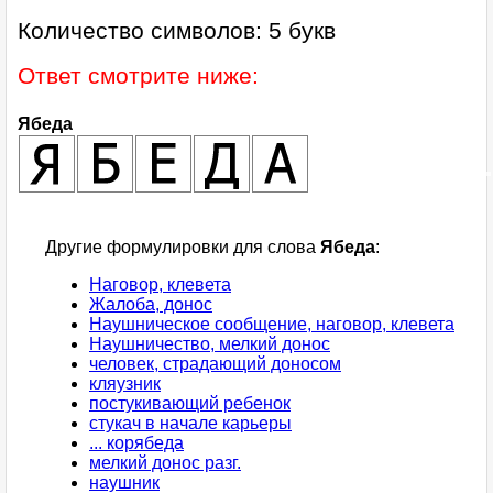
Количество символов: 5 букв
Ответ смотрите ниже:
Ябеда
Другие формулировки для слова
Ябеда
:
Наговор, клевета
Жалоба, донос
Наушническое сообщение, наговор, клевета
Наушничество, мелкий донос
человек, страдающий доносом
кляузник
постукивающий ребенок
стукач в начале карьеры
... корябеда
мелкий донос разг.
наушник