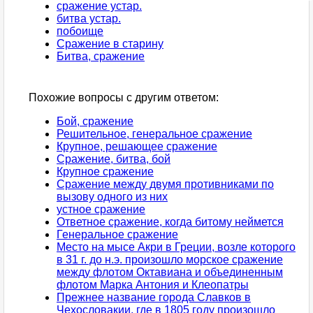
сражение устар.
битва устар.
побоище
Сражение в старину
Битва, сражение
Похожие вопросы с другим ответом:
Бой, сражение
Решительное, генеральное сражение
Крупное, решающее сражение
Сражение, битва, бой
Крупное сражение
Сражение между двумя противниками по
вызову одного из них
устное сражение
Ответное сражение, когда битому неймется
Генеральное сражение
Место на мысе Акри в Греции, возле которого
в 31 г. до н.э. произошло морское сражение
между флотом Октавиана и объединенным
флотом Марка Антония и Клеопатры
Прежнее название города Славков в
Чехословакии, где в 1805 году произошло