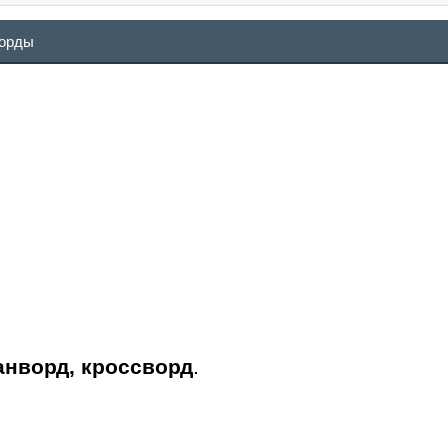
ворды
анворд, кроссворд
.