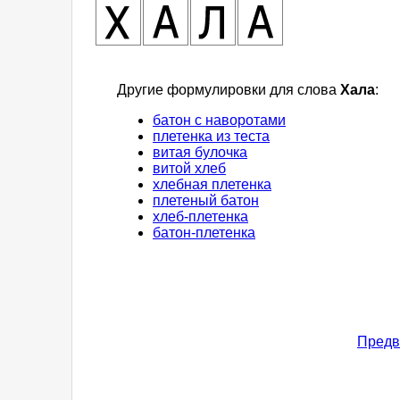
Другие формулировки для слова
Хала
:
батон с наворотами
плетенка из теста
витая булочка
витой хлеб
хлебная плетенка
плетеный батон
хлеб-плетенка
батон-плетенка
Предв