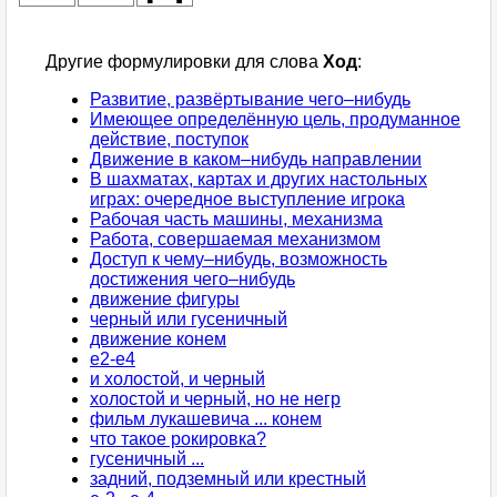
Другие формулировки для слова
Ход
:
Развитие, развёртывание чего–нибудь
Имеющее определённую цель, продуманное
действие, поступок
Движение в каком–нибудь направлении
В шахматах, картах и других настольных
играх: очередное выступление игрока
Рабочая часть машины, механизма
Работа, совершаемая механизмом
Доступ к чему–нибудь, возможность
достижения чего–нибудь
движение фигуры
черный или гусеничный
движение конем
е2-е4
и холостой, и черный
холостой и черный, но не негр
фильм лукашевича ... конем
что такое рокировка?
гусеничный ...
задний, подземный или крестный