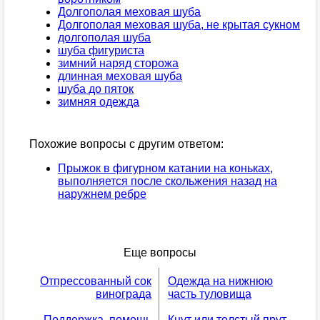
Долгополая меховая шуба
Долгополая меховая шуба, не крытая сукном
долгополая шуба
шуба фигуриста
зимний наряд сторожа
длинная меховая шуба
шуба до пяток
зимняя одежда
Похожие вопросы с другим ответом:
Прыжок в фигурном катании на коньках,
выполняется после скольжения назад на
наружнем ребре
Еще вопросы
Отпрессованный сок
Одежда на нижнюю
винограда
часть туловища
Поддержка, помощь
Кнут или толстый прут