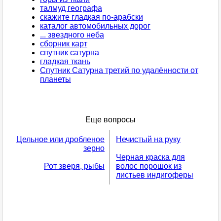
талмуд географа
скажите гладкая по-арабски
каталог автомобильных дорог
... звездного неба
сборник карт
спутник сатурна
гладкая ткань
Спутник Сатурна третий по удалённости от
планеты
Еще вопросы
Цельное или дробленое
Нечистый на руку
зерно
Черная краска для
Рот зверя, рыбы
волос порошок из
листьев индигоферы