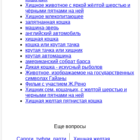
Хищное животное с яркой жёлтой шерстью и
чёрными пятнами на ней
Хищное млекопитающее
запятнанная кошка
машина-зверь
английский автомобиль
хищная кошка
кошка или крутая тачка
крутая тачка или хищник
крутая автомашина
американский собрат барса
Дикая кошка - искусный рыболов
Животное, изображаемое на государственных
символах Гайаны
Фильм с участием Ж.Рено
Хищник сем. кошачьих, с желтой шерстью и
черными пятнами на ней
Хищная желтая пятнистая кошка
Еще вопросы
Сапоги, туфли, лапти
Хищная желтая