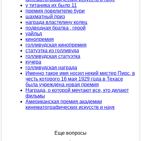
у титаника их было 11
премия повелителю бури
шахматный приз
награда властелину колец
подводная братва , герой
уайльд
кинопремия
голливудская кинопремия
статуэтка из голливуда
голливудская статуэтка
кучера
голливудская награда
Именно такое имя носил некий мистер Пирс, в
честь которого 16 мая 1929 года в Техасе
была учреждена новая премия
Награда, о которой мечтают все, кто делают
фильмы
Американская премия академии
кинематографических искусств и наук
Еще вопросы