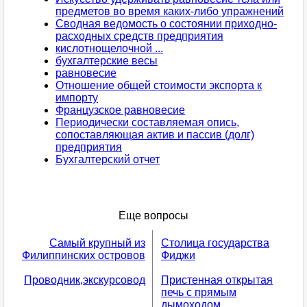
предметов во время каких-либо упражнений
Сводная ведомость о состоянии приходно-
расходных средств предприятия
кислотнощелочной ...
бухгалтерские весы
равновесие
Отношение общей стоимости экспорта к
импорту
Французское равновесие
Периодически составляемая опись,
сопоставляющая актив и пассив (долг)
предприятия
Бухгалтерский отчет
Еще вопросы
Самый крупный из
Столица государства
Филиппинских островов
Фиджи
Проводник,экскурсовод
Пристенная открытая
печь с прямым
дымоходом