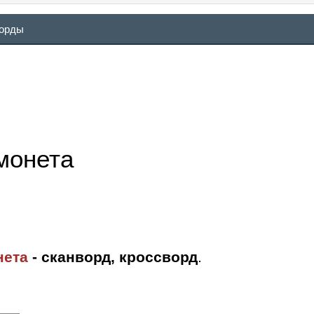
ворды
монета
нета
- сканворд, кроссворд
.