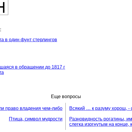
:
а в один фунт стерлингов
вшаяся в обращении до 1817 г
та
Еще вопросы
и право владения чем-либо
Всякий … к разуму хорош, -
Птица, символ мудрости
Разновидность рогатины, и
слегка изогнутым на конце,