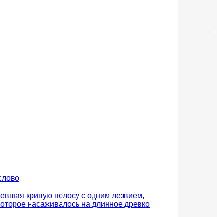
 слово
мевшая кривую полосу с одним лезвием,
 которое насаживалось на длинное древко