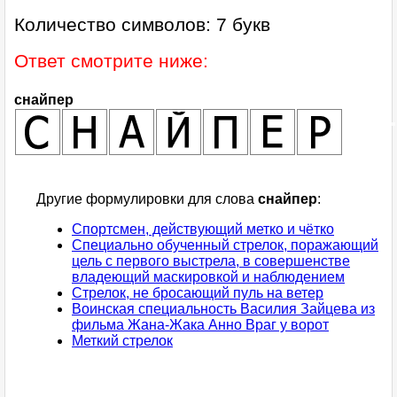
Количество символов: 7 букв
Ответ смотрите ниже:
снайпер
Другие формулировки для слова
снайпер
:
Спортсмен, действующий метко и чётко
Специально обученный стрелок, поражающий
цель с первого выстрела, в совершенстве
владеющий маскировкой и наблюдением
Стрелок, не бросающий пуль на ветер
Воинская специальность Василия Зайцева из
фильма Жана-Жака Анно Враг у ворот
Меткий стрелок