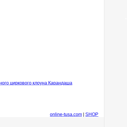
ого циркового клоуна Карандаша
online-tusa.com
|
SHOP