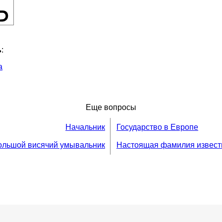
ь
:
а
Еще вопросы
Начальник
Государство в Европе
ольшой висячий умывальник
Настоящая фамилия известн