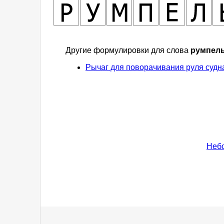
Другие формулировки для слова
румпел
Рычаг для поворачивания руля судн
Неб