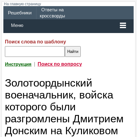
На главную страницу
Ответы на
Решебники
кроссворды
Меню
Поиск слова по шаблону
|
Поиск по вопросу
Инструкция
Золотоордынский
военачальник, войска
которого были
разгромлены Дмитрием
Донским на Куликовом