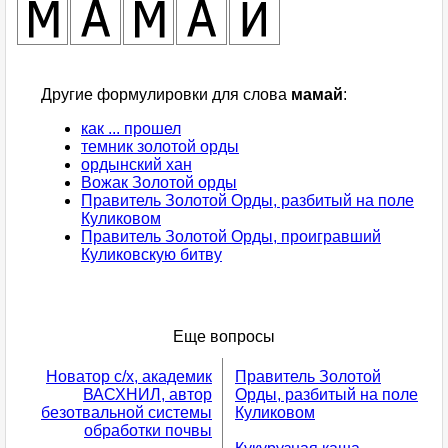
Другие формулировки для слова
мамай
:
как ... прошел
темник золотой орды
ордынский хан
Вожак Золотой орды
Правитель Золотой Орды, разбитый на поле
Куликовом
Правитель Золотой Орды, проигравший
Куликовскую битву
Еще вопросы
Новатор с/х, академик
Правитель Золотой
ВАСХНИЛ, автор
Орды, разбитый на поле
безотвальной системы
Куликовом
обработки почвы