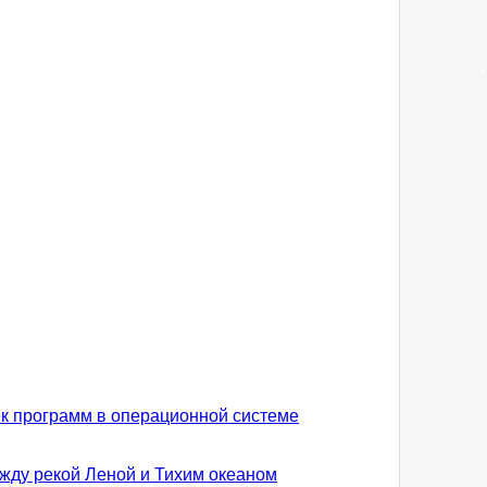
к программ в операционной системе
ду рекой Леной и Тихим океаном