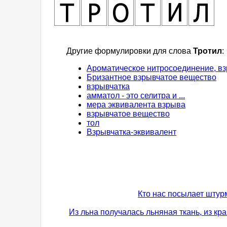
Другие формулировки для слова
Тротил
:
Ароматическое нитросоединение, в
Бризантное взрывчатое вещество
взрывчатка
амматол - это селитра и ...
мера эквивалента взрыва
взрывчатое вещество
тол
Взрывчатка-эквивалент
Кто нас посылает штурм
Из льна получалась льняная ткань, из кра