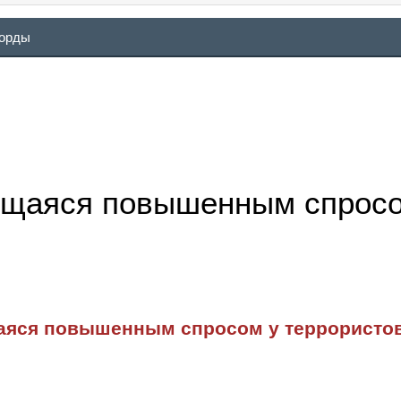
ворды
ющаяся повышенным спросо
аяся повышенным спросом у террористо