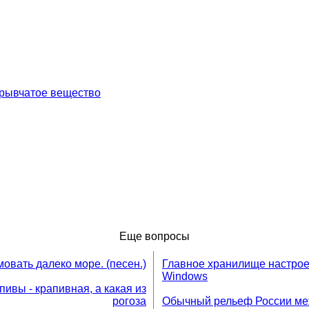
зрывчатое вещество
Еще вопросы
овать далеко море. (песен.)
Главное хранилище настрое
Windows
пивы - крапивная, а какая из
рогоза
Обычный рельеф России меж