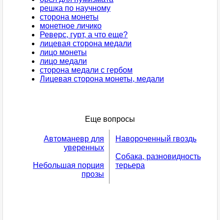
решка по научному
сторона монеты
монетное личико
Реверс, гурт, а что еще?
лицевая сторона медали
лицо монеты
лицо медали
сторона медали с гербом
Лицевая сторона монеты, медали
Еще вопросы
Автоманевр для
Навороченный гвоздь
уверенных
Собака, разновидность
Небольшая порция
терьера
прозы